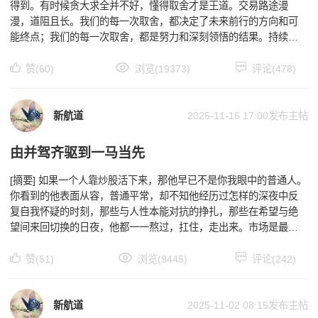
得到。有时候贪大求全并不好，懂得取舍才是王道。交易路途漫
漫，道阻且长。我们的每一次取舍，都决定了未来前行的方向和可
能终点；我们的每一次取舍，都是努力和深刻领悟的结果。持续稳
定的交易，是无数个正确取舍的结晶。懂得取舍，每一步都算
赞(60)
浏览(19373)
评论(478)
新航道
2025-11-16 17:00
发布主帖
由并驾齐驱到一马当先
[摘要] 如果一个人靠炒股活下来，那他早已不是你我眼中的普通人。
你看到的他表面从容，普通平常，却不知他经历过怎样的深夜中反
复自我怀疑的时刻，那些与人性本能对抗的挣扎，那些在希望与绝
望间来回切换的日夜，他都一一熬过，扛住，走出来。市场是最真
实的试炼场，这里不奖励聪明人，只奖励坚韧；不青睐才华
赞(51)
浏览(9445)
评论(242)
新航道
2025-11-02 08:15
发布主帖