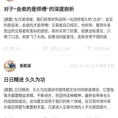
对于“会卖的是师傅”的深度剖析
[摘要] 在交易领域，我们经常听到这样一句流传很久的“古训”：会买
的是徒弟，会卖的才是师傅！交易者自已经历，也听到、看到许多
周边的交易者有类似的感受，有时买到了好票，结果没有拿住，只
喝了口汤，却卖飞了大肉。如果当时能拿住，会有非常不错的收
益。他们认为自己的选股和上车点还过得去，没有什么大毛
赞(79)
浏览(11295)
评论(248)
新航道
2025-10-19 15:31
发布主帖
日日精进 久久为功
[摘要] 日日精进，久久为功源自中国传统文化中的修身理念，它是指
每天都要精益求精，不断进步，而坚持这种精神，最终会带来长久
的成就和成功。这句箴言适用于我们的各个领域，在交易市场中其
价值显得更为重要和丰富。凡是进入交易市场的人不论原因是什
么，目的几乎是一样的，都为了求财而来，目标是从中获取收