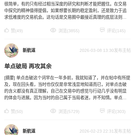
很简单，有的只有经过相当深度的研究和判断才能把握住。在交易
中探究的精神值得提倡，如果想要长期的稳定盈利，还是致力于追
求低难度的交易机会。这句话是交易圈中最接近真理的底层法则之
一，这不意味着交易者倾向于保守，而是无数交易者用爆仓
赞(49)
浏览(3855)
评论(145)
新航道
2026-03-08 13:30
发布主帖
单点破局 再攻其余
[摘要] 单点击破这个词早在一年多前，我就知道了，并在帖中有所提
及，现在回头看，当时也仅仅是非常浅显地知道而已，对单点击破
的含义都没有真正理解，自己在交易中的感觉与行动几乎没有明显
的体会与进展。因为当时的自己属于当局者迷，并不知情。单点击
破也也称为“单点破局”、“单点击穿”，不仅是一个术语
赞(50)
浏览(5729)
评论(303)
新航道
2026-02-23 22:31
发布主帖