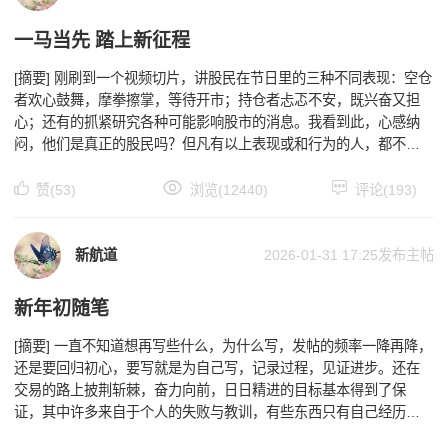
一马当先 踏上新征程
[摘要] 刚刷到一个视频切片，讲股民在节日里的三种不同表现：空仓
者欢心鼓舞，摩拳擦掌，等待开市；持仓者忐忑不安，既兴奋又担
心；还有的抓紧研究各种可能影响股市的消息。我看到此，心感纳
闷，他们是真正的股民吗？但凡有以上表现或和行为的人，都不能
算是真正的股民，至少基本上不会是已经进入稳定盈利轨道
赞(53)
浏览(12440)
评论(193)
新航道
2026-01-31 17:25
发布主帖
新年初随笔
[摘要] 一直不知道想再写些什么，为什么写，发帖的频率一降再降，
还是要回归初心，要写就是为自己写，记录过程，见证进步。还在
交易的路上披荆斩棘，奋力向前，日日精进的目标基本得到了保
证，其中许多来自于个人的失败与教训，有些东西只有自己经历
过，深痛过，才能记得牢，改得掉。以下以自己随想随记的方式