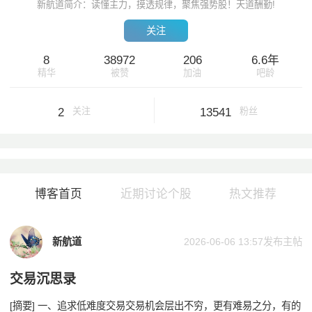
新航道简介：读懂主力，摸透规律，聚焦强势股！天道酬勤!
关注
8
38972
206
6.6年
精华
被赞
加油
吧龄
2
13541
关注
粉丝
博客首页
近期讨论个股
热文推荐
新航道
2026-06-06 13:57
发布主帖
交易沉思录
[摘要] 一、追求低难度交易交易机会层出不穷，更有难易之分，有的