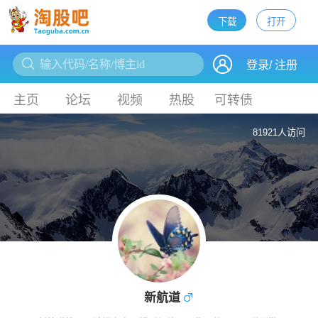
下载
打开
下载
登录
/
注册
主页
论坛
视频
热股
可转债
81921人访问
新航道