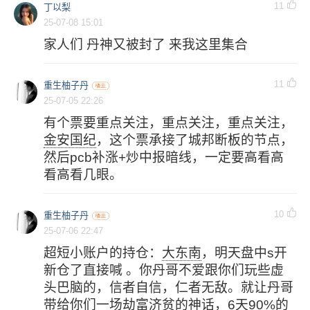
11
丁以梨
25-07-08 15:01
家人们 丹神又被封了 来我这里集合
11
重生柚子丹
25-07-05 22:26
有个票要重点关注，重点关注，重点关注，
金安国纪
，这个票承接了城邦断板的节点，
然后pcb补涨+炒中报暗线，一定要高看高
看高看几眼。
10
重生柚子丹
25-07-06 22:47
超短小账户的持仓：
大东南
，明天盘中s开
新仓了直接喊 。你丹哥不爱跟你们玩些虚
头巴脑的，信者自信，仁者无敌。就让丹哥
带给你们一场劫富济贫的神话，6天90%的