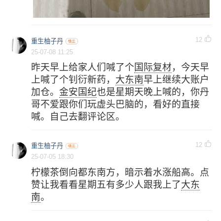
12
重生柚子丹
25-07-08 11:25
昨天早上给家人们喊了个
国际复材
，今天早
上喊了个钊衍新药，
大东南
早上继续大账户
加仓。
金安国纪
也是星期天晚上喊的，你丹
哥不爱跟你们玩虚头巴脑的，看好的直接
喊。自己去翻评论区。
12
重生柚子丹
25-07-05 18:30
柠檬茶倒向都东南方，暗示着水涨船高。点
赞让我看看星期五有多少人跟我上了
大东
南
。