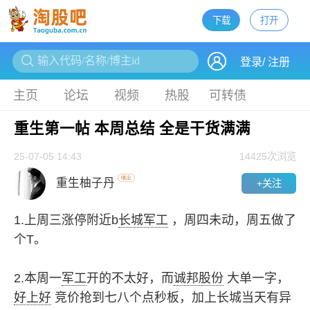
下载
打开
下载
登录
/
注册
主页
论坛
视频
热股
可转债
重生第一帖 本周总结 全是干货满满
25-07-05 14:43
14425
次浏览
重生柚子丹
+关注
1.上周三涨停附近b
长城军工
，周四未动，周五做了
个T。
2.本周一
军工
开的不太好，而
诚邦股份
大单一字，
好上好
竞价抢到七八个点秒板，加上长城当天有异