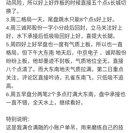
动风险，所以好上好炸板的时候直接五个点s长城切
换了。
3.周二格局一天，尾盘跳水只能8个点s好上好。
4.周三诚邦股份一字小分歧后回封，立马关注好上
好，水下承接后低吸吸回好上好，喜提大长腿。
5.周四好上好早盘也一度有气质上板，所以也一直
格局，但下午
大东南
地天后，
中京电子
、诚邦股份
纷纷上板，他却墨迹不封板，气质地位全无，直接
八个点清了。而大东南地天气质拉满，第二日重点
关注，评论区直接吟诗，孔雀东南飞，只低吸不追
高。
6.周五早盘分两笔2个多点打满大东南，盘中承接也
一直不错，全天水上，继续看好。
特别说明：
这是我满仓满融的小账户单吊，用来磨练自己的技