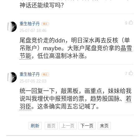
神话还能续写吗？
9
重生柚子丹
25-07-07 18:46
尾盘竞价走的ddn，明日深水再去反核（单
吊账户）maybe。大账户尾盘竞价拿的
晶雪
节能
，低位高温制冰补涨。
7
重生柚子丹
25-07-05 22:03
统一回复一下，敲黑板，画重点，妹妹给我
说叫我埋伏中报预增的票，趋势股国脉、
若
羽臣
。这条确实周五忘记喊了。
刷新
首页
上一页
下一页
末页