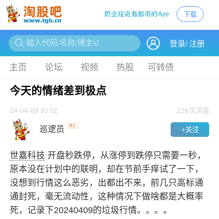
下载
下载
登录
/
注册
主页
论坛
视频
热股
可转债
今天的情绪差到极点
24-04-09 10:02
226
次浏览
巡逻员
+关注
世嘉科技
开盘秒跌停，从涨停到跌停只需要一秒，
原本没在计划中的联明，却在节前手痒试了一下，
没想到行情这么恶劣，出都出不来，前几只高标通
通封死，毫无流动性，这种情况下做啥都是大概率
死，记录下20240409的垃圾行情。。。。