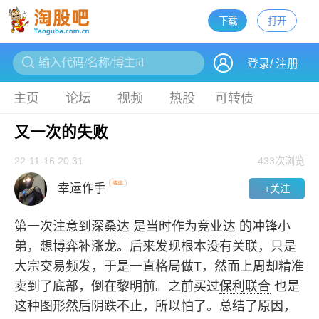
下载
打开
下载
登录
/
注册
主页
论坛
视频
热股
可转债
又一次的失败
22-11-16 20:31
433
次浏览
幸运作手
+关注
第一次注意到
深桑达
是当时作为
竞业达
的冲锋小
弟，想博弈补涨龙。后来发现根本没有关联，只是
大宗交易频发，于是一直格局做T，然而上周却精准
卖到了底部，倒在黎明前。之前买过
保利联合
也是
这种图形然后阴跌不止，所以怕了。总结了原因，