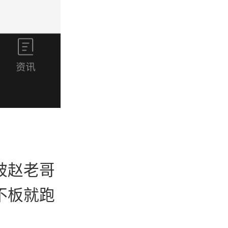
被赵老哥
不板就跑