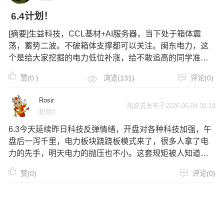
6.4计划！
[摘要]生益科技，CCL基材+AI服务器，当下处于箱体震
荡，蓄势二波。不破箱体支撑都可以关注。闽东电力，这
个是给大家挖掘的电力低位补涨，给不敢追高的同学准备
的，有魄力的去做核心高位那几只就可以了。自己看是否
赞(
0
)
浏览(131)
评论(0)
符合模式内。再决定上车个人记录，仅供参考，不构成推
荐，盈亏自负。
Rosir
淘说说发布于2026-06-04 08:19
粉丝0
6.3今天延续昨日科技反弹情绪，开盘对各种科技加强，午
盘后一泻千里，电力板块跷跷板模式来了，很多人拿了电
力的先手，明天电力的抛压也不小。这套规矩被人知道的
太多就会失效，电力科技双双陨落也不是不可能，科技的
赞(0)
评论(0)
主力去砸电力，引导资金回流科技实现出货，处理好持仓
就多看看别的板块了。AIPC 春秋电子物理AI+AI应用 实
月影醉心股道
益达今日操作：闽东电力没动，同样的操作如果在自选的
主帖发布于2026-06-04 13:40
粉丝13
豫能里都有20个点了，提高认知吧