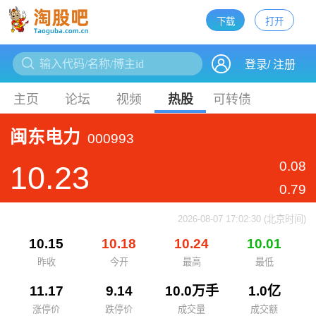
下载
打开
下载
登录
/
注册
主页
论坛
视频
热股
可转债
闽东电力
000993
0.08
10.23
0.79
2026-08-07 17:02:30 (北京时间)
10.15
10.18
10.24
10.01
昨收
今开
最高
最低
11.17
9.14
10.0万手
1.0亿
涨停价
跌停价
成交量
成交额