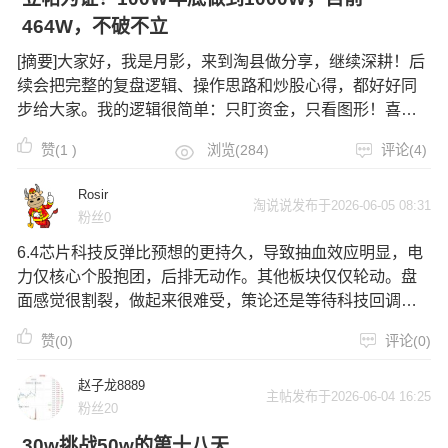
464W，不破不立
[摘要]大家好，我是月影，来到淘县做分享，继续深耕！后
续会把完整的复盘逻辑、操作思路和炒股心得，都好好同
步给大家。我的逻辑很简单：只盯资金，只看图形！喜欢
做热点强势票，做短线的朋友们，可以动一动手指，关注
赞(
1
)
浏览(284)
评论(4)
我、点赞收藏，每天会保持盘中更新，大家的支持就是我
更新的动力。接下来，就让我们一起，
Rosir
淘说说发布于2026-06-05 08:31
粉丝0
6.4芯片科技反弹比预想的更持久，导致抽血效应明显，电
力仅核心个股抱团，后排无动作。其他板块仅仅轮动。盘
面感觉很割裂，做起来很难受，策论还是等待科技回调冰
点低吸，或者轮动板块潜伏做套利。千万千万别追高。今
赞(0)
评论(0)
日操作：平盘出闽东电力，选股还是需要优化，模式正
确，板块正确，选股错误，收益差了很多。平盘买入实益
赵子龙8889
达，明天看竞价反馈吧。股还行，这一波没成后续可以加
主帖发布于2026-06-04 16:25
粉丝20
自选追踪一下。
30w挑战50w的第十八天