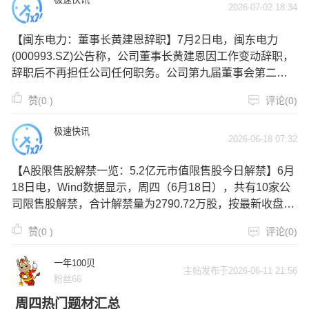
2026-07-02 18:34
【闽东电力：董事长黄建恩辞职】7月2日电，闽东电力
(000993.SZ)公告称，公司董事长黄建恩因工作变动辞职，
辞职后不再担任公司任何职务。公司第九届董事会第二十
次临时会议审议通过，推举董事许光汀代行董事长、法定
赞(
0
)
评论(0)
代表人职责，并授权其对外签署相关文件，代行期限至选
举产生新任董事长止。
极速快讯
2026-06-18 07:32
【A股限售股解禁一览：5.2亿元市值限售股今日解禁】6月
18日电，Wind数据显示，周四（6月18日），共有10家公
司限售股解禁，合计解禁量为2790.72万股，按最新收盘价
计算，合计解禁市值为5.2亿元。从解禁量来看，闽东电
赞(
0
)
评论(0)
力、赛维时代、永创智能解禁量居前，解禁股数分别为
1820.39万股、302.67万股、203.0万股。从解禁市值来
一年100贝
看，闽东电力、金山办公、赛维时代解禁市值居前，解禁
主帖发布于2026-06-11 21:56
粉丝66
市值分别为2.08亿元、1.38亿元、5778.04万元。从解禁股
周四热门题材汇总
数占总股本比例来看，闽东电力、光庭信息、远翔新材解