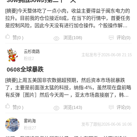
30w挑战50w的第二十一天
[摘要]今天整体吃了一点小肉，收益主要得益于闽东电力的
拉升。目前我的仓位接近8成，在当下的行情中，首要任务
是控制风险，因此今天没有进行加仓操作。个股操作解
析：闽东电力：今日走势完美契合昨日预判，板块下杀后
赞(
0
)
浏览(108)
评论(0)
迅速修复反弹，收出长下影线并站稳上方均线，确认了底
部支撑。个股同样走出金针探底形态，
云杉南路
主帖发布于2026-06-08 21:15
粉丝2
0608全球暴跌
[摘要]上周五美国非农数据超预期，然后资本市场就暴跌
了，主要是前面涨太猛的科技，纳指-4%，虽然现在盘前略
有反弹［图片］然后今天周一 ，亚太市场直接崩了，韩
国-8%熔断，A股低开高走，但最终还是跌了下去，受恐慌
赞(
0
)
浏览(143)
评论(0)
情绪影响，早上开盘竞价时账户是这样的［图片］竞价过
程中，因开得太低，一直有资金
雾屿海
发布了跟帖2026-06-06 16:06
粉丝27