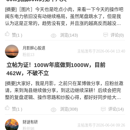
[摘要]［图片］今天也是吃点小肉，来看一下今天的操作吧
闽东电力依旧没有动继续格局，虽然尾盘跳水了，但是我
认为这是正常的，趋势没有变，并且涨的越高反而越没有
机会加仓抄底，下来了反而是好事，也是加仓的机会，所
赞(
1
)
浏览(143)
评论(0)
以闽东电力继续格局京能电力呢也是止盈了，昨天的文章
也说了低开下杀不拉升就走，然后早上
月影醉心股道
主帖发布于2026-06-04 13:40
粉丝13
立帖为证！100W年底做到1000W，目前
462W，不破不立
[摘要]大家好，我是月影，之前只在某博做分享，应粉丝邀
请，来到淘县继续做分享，到这边继续深耕！后续会把完
整的复盘逻辑、操作思路和炒股心得，都好好同步给大
家。我的逻辑很简单：只盯资金，只看图形！喜欢做热点
赞(
1
)
浏览(308)
评论(14)
强势票，做短线的朋友们，可以动一动手指，关注我、点
赞收藏，每天会保持盘中更新，大家的支
财谜有研
主帖发布于2026-06-04 09:26
粉丝98