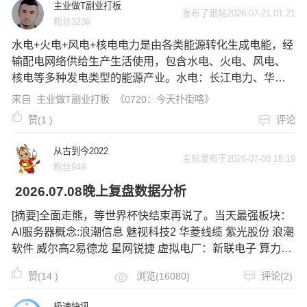
主业做T副业打板
发布了跟帖2026-07-21 01:21
粉丝3236
水电+火电+风电+核电电力是由各类能源转化生成电能，经
输配电网络供给生产生活使用，包含水电、火电、风电、
核电等多种发电类型的能源产业。水电：长江电力、华能
水电、桂冠电力、湖南发展、乐山电力、甘肃能源、
来自
主业做T副业打板
《0720：今天扑街咯》
赞(
1
)
评论
从古到今2022
主帖发布于2026-07-08 18:19
粉丝949
2026.07.08晚上复盘数据分析
[摘要]全面走熊，等世界杯快结束再说了。当天最强板块：
AI服务器概念:浪潮信息 魅视科技2 华菱线缆 紫光股份 浪潮
软件 威尔高2易德龙 星网锐捷 虚拟电厂：新联电子 算力：
恒为科技 广电运通药：太极集团 双鹭药业 津药药业液冷：
赞(
14
)
浏览(16080)
评论(2)
朗威股份光刻胶：兴业股份 大消费：中百集团 油气：山东
墨龙
极速快讯