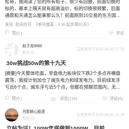
松哥，我阅读了您的所有帖子，很少有回撤，前面切换的
标的，基本上隔天就有超高溢价，标的切换很频繁，后面
通鼎和天通怎么能拿那么久？前面刚到10交易的东方国
信，不是需要两年交易经验才能开通吗？请问您入市多久
来自
松间存月
《单吊慢富｜5 W 起步第83天》
赞(
0
)
评论
赵子龙8889
主帖发布于2026-06-05 17:16
粉丝20
30w挑战50w的第十九天
[摘要]今天整体吃面，早盘电力板块仅下跌2个多点并横盘
震荡，我按计划加仓了闽东电力和绿发电力。目前绿发浮
亏近6个点，闽东浮亏近5个点，但都在预期范围内，无需
恐慌，继续持有即可。电力板块深度解析：今日电力板块
赞(
0
)
浏览(116)
评论(0)
大跌4.3%，且呈缩量下跌态势。目前位置虽高，但主力并
未离场。早盘的拉升诱多导致散
月影醉心股道
主帖发布于2026-06-05 13:38
粉丝13
立帖为证！100W年底做到1000W，目前