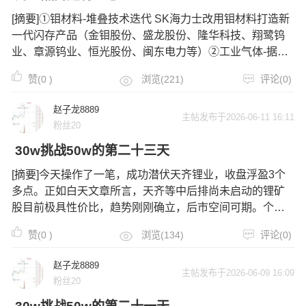
禁比例居前，解禁比例分别为3.98%、1.12%、0.78%。
[摘要]①钼材料-堆叠技术迭代 SK海力士改用钼材料打造新
一代闪存产品（金钼股份、盛龙股份、隆华科技、翔鹭钨
业、章源钨业、恒光股份、闽东电力等）②工业气体-据买
化塑研究院监测，中国纯度为99.999%六氟化钨目前1670-
赞(
0
)
浏览(221)
评论(0)
1810元/kg，较去年同期涨幅超200%。（中船特气、和远
气体、
赵子龙8889
主帖发布于2026-06-11 16:11
粉丝20
30w挑战50w的第二十三天
[摘要]今天操作了一笔，成功潜伏天齐锂业，收盘浮盈3个
多点。正如白天文章所言，天齐等中后排尚未启动的锂矿
股目前极具性价比，趋势刚刚确立，后市空间可期。个股
操作解析：闽东电力：今日随板块继续下探，目前浮亏
赞(
0
)
浏览(134)
评论(0)
17%。在电力整体走弱的背景下，今日的弱修复符合预
期。任何修复都是从弱到强的阶段性过程
赵子龙8889
主帖发布于2026-06-09 16:09
粉丝20