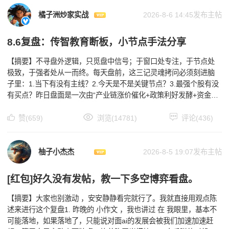
橘子洲炒家实战
2026-8-6 14:45发布主帖
8.6复盘：传智教育断板，小节点手法分享
【摘要】不寻盘外逻辑，只觅盘中信号；于窗口处专注，于节点处
极致，于强者处从一而终。每天盘前，这三记灵魂拷问必须刻进脑
子里：1.当下有没有主线？2.今天是不是关键节点？3.最强个股有没
有买点？昨日盘面是一次由“产业链涨价催化+政策利好发酵+资金持
续从防御向成长切换“三重逻辑驱动的震荡反弹，
赞(659)
浏览(14781)
评论(436)
柚子小杰杰
2026-8-5 19:07发布主帖
[红包]好久没有发帖，教一下多空博弈看盘。
【摘要】大家也别激动 ，安安静静看完就行了。我就直接用观点陈
述来进行这个复盘1. 昨晚的 小作文 ，我也讲过 在 我眼里，基本不
可能落地，如果落地了，只能说对面ai的发展会被我们加速加速赶