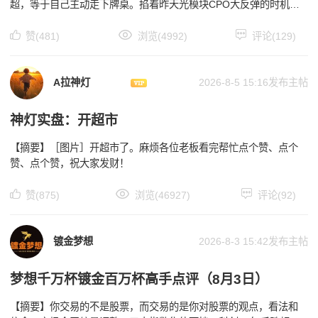
超，等于自己主动走下牌桌。掐着昨天光模块CPO大反弹的时机，
当头一棒，对咱们市场的打击意图，不言而喻
赞(481)
浏览(4992)
评论(129)
A拉神灯
2026-8-5 15:16发布主帖
神灯实盘：开超市
【摘要】［图片］开超市了。麻烦各位老板看完帮忙点个赞、点个
赞、点个赞，祝大家发财！
赞(875)
浏览(46927)
评论(92)
镀金梦想
2026-8-3 15:42发布主帖
梦想千万杯镀金百万杯高手点评（8月3日）
【摘要】你交易的不是股票，而交易的是你对股票的观点，看法和