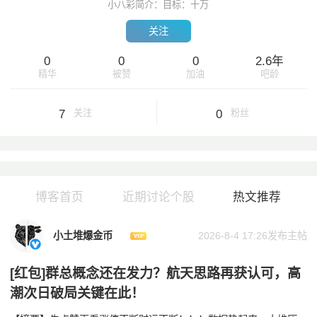
小八彩简介：目标：十万
关注
0
0
0
2.6年
精华
被赞
加油
吧龄
7
0
关注
粉丝
博客首页
近期讨论个股
热文推荐
小土堆爆金币
2026-8-4 17:26发布主帖
[红包]群总概念还在发力？航天思路再获认可，高
潮次日破局关键在此！