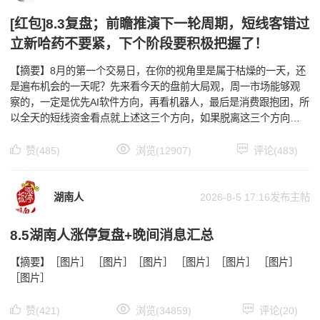
[红包]8.3复盘；前瞻推演下一轮周期，短线客错过
立新哈药不要紧，下个阶段要积极把握了！
【摘要】8月的第一个交易日，在你的视角里是属于枯燥的一天，还
是遍布机会的一天呢？先来看今天的盘前大局观，周一市场能够观
察的，一定是优先AI软件方向，再看机器人，最后是消费跟抱团，所
以全天的短线资金看点就上述这三个方向，如果脱离这三个方向，
今天看盘一定是非常枯燥的，甚至都不知道资金在干嘛，
赞(485)
浏览(12907)
评论(483)
湖南人
2026-8-5 17:16发布主帖
8.5湖南人涨停复盘+晚间消息汇总
【摘要】［图片］ ［图片］［图片］ ［图片］［图片］ ［图片］
［图片］
赞(421)
浏览(34859)
评论(20)