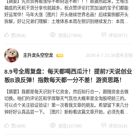
【摘要】先点赞再看涨停不断财运不断！！！数据热起来，土堆压
箱底的天机干货分享也就越多，祝点赞评论打赏加油的宝子们都能
好运常伴！马年大涨［图片］开头继续世界名画！后续案例都开头
拆解，好让兄弟们理解：土堆体系本周左侧识别继续发力：本周一
卫星左侧新观察，连续两天和市场思路共振昨天公开区分享完航
赞(858)
浏览(27969)
评论(977)
主升龙头空空龙
2026-8-7 21:38发布主帖
8.9号全周复盘：每天都喝西瓜汁！提前7天说创业
板B浪反弹！指数每天都一分不差！游资思路！
【摘要】我都是每天识别千亿资金，然后知行合一，跟随资金去做
切换。咱们的评论区和学席聊天气氛也大概率是全淘股吧前三的。
可以点个关注验证验证！第一次看我文章的朋友。希望留下来几分
钟好好认真品尝一下。［图片］新粉看这篇文章开始，必须先看我
给大家写二万字实战技术文巨作点进去就行，一定帮助很大！h
赞(489)
浏览(10788)
评论(918)