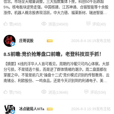
信念。市场全天缩量调整，三大指数集体下挫，科创50午后跌超
5%。核电板块逆势走强，中国核建、江苏神通、合锻智能等十余股
涨停。机器人概念股表现活跃，中大力德、福莱新材、瑞迪智驱等
多股涨停。光伏概念反弹，通威股份、国晟科技、福莱特涨停
赞(402)
浏览(24043)
评论(40)
庄哥说股
2026-8-4 16:19发布主帖
8.5前瞻:竞价抢筹盘口前瞻，老登科技双手抓！
【摘要】K线的浮华人人皆可看见，周期的冷暖只可内心体察。大部
分亏损，不是错选个股，而是逆了群体情绪的潮汐。周二盘面都在
掌握之中，不管是前几天“操盘十二式”竞价模式识别的传智教育、云
南锗业、利欧股份、一鸣食品，还是今天识别到的利通电子、美利
云，包括趋势模式的哈药、立新、首开…关键是这些都是
赞(750)
浏览(13646)
评论(534)
冰点破局人ViTa
2026-8-3 15:39发布主帖