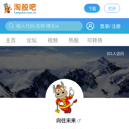
下载
打开
下载
登录
/
注册
主页
论坛
视频
热股
可转债
321人访问
向往末来