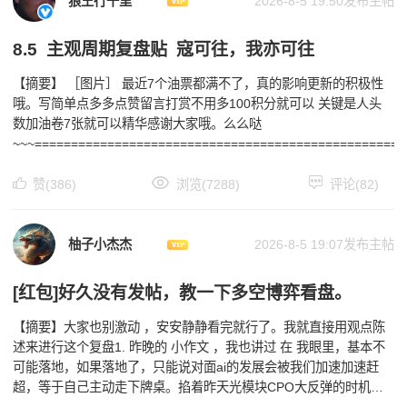
狼王行千里
2026-8-5 19:50发布主帖
8.5 主观周期复盘贴 寇可往，我亦可往
【摘要】 ［图片］ 最近7个油票都满不了，真的影响更新的积极性
哦。写简单点多多点赞留言打赏不用多100积分就可以 关键是人头
数加油卷7张就可以精华感谢大家哦。么么哒
~~~===================================================
赞(386)
浏览(7288)
评论(82)
柚子小杰杰
2026-8-5 19:07发布主帖
[红包]好久没有发帖，教一下多空博弈看盘。
【摘要】大家也别激动 ，安安静静看完就行了。我就直接用观点陈
述来进行这个复盘1. 昨晚的 小作文 ，我也讲过 在 我眼里，基本不
可能落地，如果落地了，只能说对面ai的发展会被我们加速加速赶
超，等于自己主动走下牌桌。掐着昨天光模块CPO大反弹的时机，
当头一棒，对咱们市场的打击意图，不言而喻