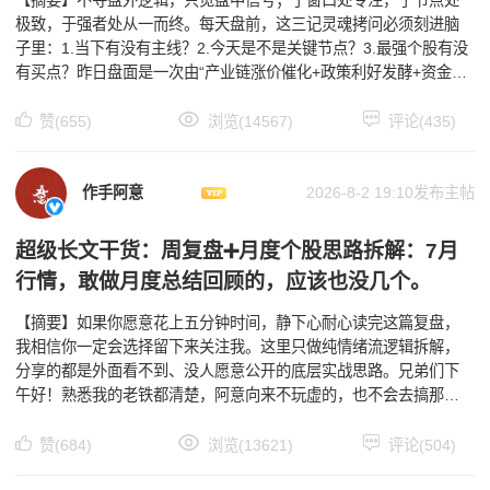
极致，于强者处从一而终。每天盘前，这三记灵魂拷问必须刻进脑
子里：1.当下有没有主线？2.今天是不是关键节点？3.最强个股有没
有买点？昨日盘面是一次由“产业链涨价催化+政策利好发酵+资金持
续从防御向成长切换“三重逻辑驱动的震荡反弹，
赞(655)
浏览(14567)
评论(435)
作手阿意
2026-8-2 19:10发布主帖
超级长文干货：周复盘➕月度个股思路拆解：7月
行情，敢做月度总结回顾的，应该也没几个。
【摘要】如果你愿意花上五分钟时间，静下心耐心读完这篇复盘，
我相信你一定会选择留下来关注我。这里只做纯情绪流逻辑拆解，
分享的都是外面看不到、没人愿意公开的底层实战思路。兄弟们下
午好！熟悉我的老铁都清楚，阿意向来不玩虚的，也不会去搞那些
花里胡哨、华而不实的套路。这么久一路走来，我每一笔真实操
赞(684)
浏览(13621)
评论(504)