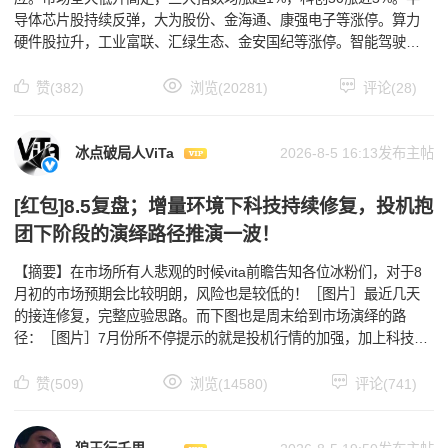
导体芯片股持续反弹，大为股份、金海通、康强电子等涨停。算力
硬件股拉升，工业富联、汇绿生态、金安国纪等涨停。智能驾驶概
念活跃，索菱股份、浙江世宝、兴民智通等涨停。贵金属板
赞(382)
浏览(20281)
评论(28)
冰点破局人ViTa
2026-8-5 16:13发布主帖
[红包]8.5复盘；增量环境下科技持续修复，投机抱
团下阶段的演绎路径推演一波！
【摘要】在市场所有人悲观的时候vita前瞻告知各位冰粉们，对于8
月初的市场预期会比较明朗，风险也是较低的！［图片］最近几天
的接连修复，完整应验思路。而下图也是周末给到市场演绎的路
径：［图片］7月份所不停提示的就是投机行情的加强，加上科技方
向修复的不可持续性，到了本月投机行情往着抱团方向去
赞(509)
浏览(14580)
评论(741)