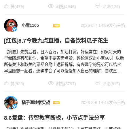
赞(479)
浏览(4946)
评论(129)
小宝1105
2026-8-7 14:59发布主帖
[红包]8.7今晚九点直播，自备饮料瓜子花生
【摘要】先赞后看，日入百万，加油打赏，好运常在！如果每天的
早盘随想有帮到你，希望不要吝啬点赞，评论区双击小宝666！以后
所有关注和取关的票都会附上逻辑拆解，有兴趣学的兄弟可以结合
早盘随想一起看，逻辑学会了可以慢慢加入自己的理解！喜欢直播
的兄弟可以多点点催播啦，回头平台安排直播的时候留言自
赞(929)
浏览(8797)
评论(815)
橘子洲炒家实战
2026-8-6 14:45发布主帖
8.6复盘：传智教育断板，小节点手法分享
【摘要】不寻盘外逻辑，只觅盘中信号；于窗口处专注，于节点处