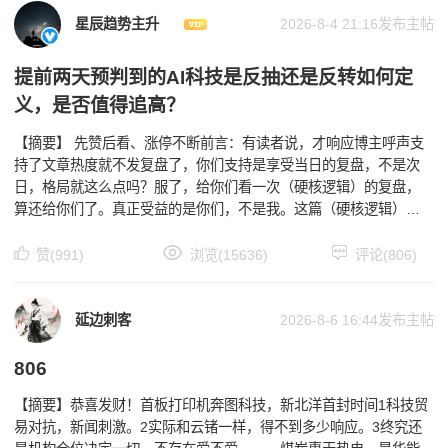
星辰趋势主升
2026-8-4 21:16发布主帖
提前两天预判到的AI科技是反抽还是反转如何定
义，是否值得追高？
【摘要】 先赞后看、涨停不断前言：有读者说，才响应博主呼声支
持了文章热度就不发复盘了，你们支持是享受当日的复盘，不是次
日，格局就这么点吗？服了，给你们看一次（硬核逻辑）的复盘，
算还给你们了。真正受益的是你们，不是我。这篇（硬核逻辑）复
盘算是对前段时间支持文章金粉的一次回馈吧，谢谢你们了，
赞(991)
浏览(15636)
评论(806)
延边刺客
2026-8-6 16:44发布主帖
806
【摘要】恭喜发财！首板打印机奔图科技，新北洋首封时间1科技贸
易对抗，新闻刺激。2实际和云锗一样，得不到多少响应。3终究还