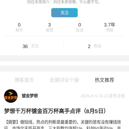
向往末来简介：向往末来很懒，什么都不写。
关注
0
3
0
3.7年
精华
被赞
加油
吧龄
36
2
关注
粉丝
博客首页
近期讨论个股
热文推荐
镀金梦想
2026-8-5 16:21发布主帖
梦想千万杯镀金百万杯高手点评（8月5日）
【摘要】做短线，热点的判断是最重要的，关键的是有没有赚钱效
应。市场全天低开高走，三大指数均涨超1%，科创50涨近5%。半