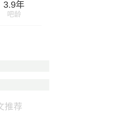
3.9年
吧龄
文推荐