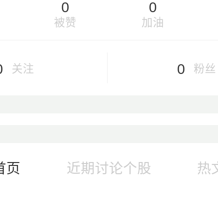
0
0
被赞
加油
0
0
关注
粉丝
首页
近期讨论个股
热