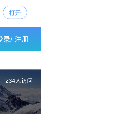
打开
下载
登录
/
注册
债
234人访问