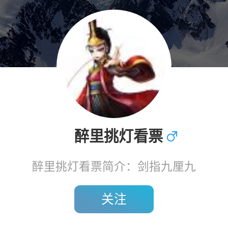
醉里挑灯看票
醉里挑灯看票简介：剑指九厘九
关注