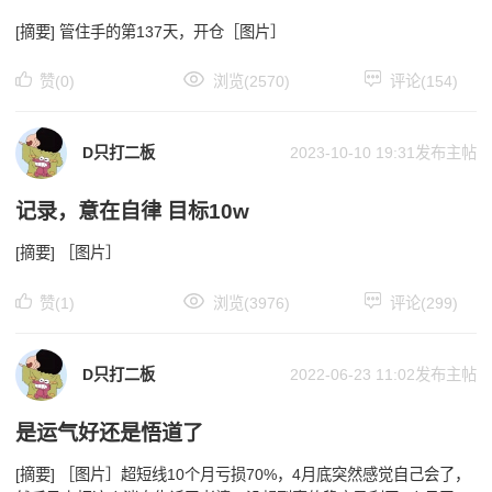
[摘要] 管住手的第137天，开仓［图片］
赞(0)
浏览(2570)
评论(154)
D只打二板
2023-10-10 19:31
发布主帖
记录，意在自律 目标10w
[摘要] ［图片］
赞(1)
浏览(3976)
评论(299)
D只打二板
2022-06-23 11:02
发布主帖
是运气好还是悟道了
[摘要] ［图片］超短线10个月亏损70%，4月底突然感觉自己会了，