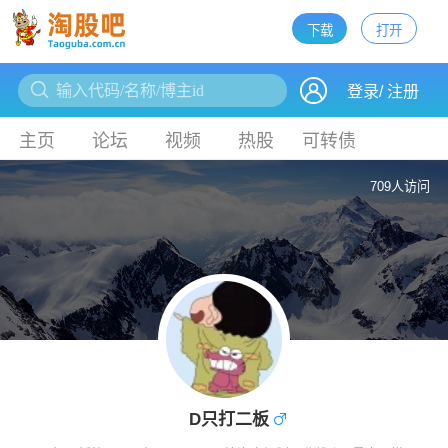
下载
打开
下载
登录
/
注册
主页
论坛
视频
热股
可转债
709人访问
D只打二板