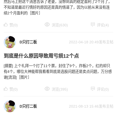
然后马上把这个消息告诉了老婆，没想到真的稳定盈利了2个月了，
不知道是最近行情好的原因还是真的悟道了，因为以前从来没有连
续2个月盈利的［图片］
赞(0)
浏览(630)
评论(4)
D只打二板
2022-04-18 20:49
发布主帖
到底是什么原因导致周亏损12个点
[摘要] 上个礼拜一个打了11个票，封住了9个，炸板2个，红的却只
有4个，哪位大神能帮我看看到底是选股问题还是卖点问题，万分感
谢[流泪]［图片］
赞(0)
浏览(395)
评论(0)
D只打二板
2021-08-13 15:46
发布主帖