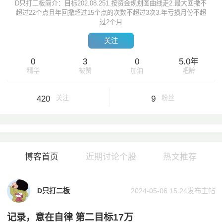
D只打二板简介：目标202.08.251.按资金规划图曲线走2.最大回撤不
超过22个点且年回撤超过15个点的次数不超过3次3.年亏损月份不超
过2个月
关注
0
3
0
5.0年
精华
被赞
加油
吧龄
420
9
关注
粉丝
博客首页
近期讨论个股
热文推荐
D只打二板
2024-05-06 15:24
发布主帖
记录，意在自律 第二目标17万