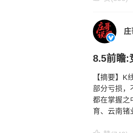
庄
8.5前
【摘要】K
部分亏损，
都在掌握之
育、云南锗
子、美利云