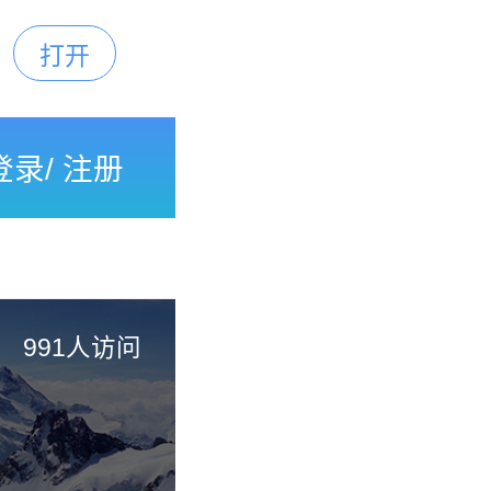
打开
下载
登录
/
注册
债
991人访问