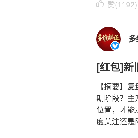
言自
赞(1192)
[红包]
【摘要】复
期阶段？主
位置，才能
度关注还是
盘面，核心