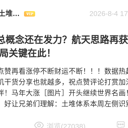
小土堆爆金币
2026-8-4
群总概念还在发力？航天思路再
局关键在此！
点赞再看涨停不断财运不断！！！数据热
机干货分享也就越多，祝点赞评论打赏加
伴！马年大涨［图片］开头继续世界名画
，好让兄弟们理解：土堆体系本周左侧识
卫星左侧新观察，连续两天和市场思路共
浏览(27038)