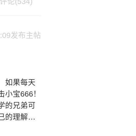
评论(534)
 15:09发布主帖
！如果每天
小宝666！
学的兄弟可
己的理解！
播的时候留