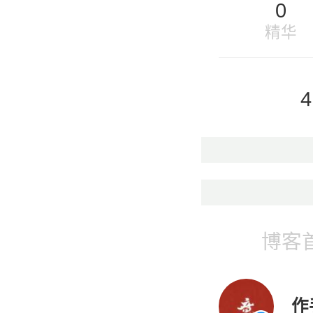
0
精华
4
博客
作