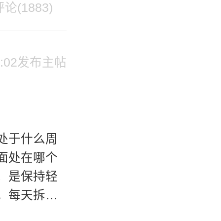
论(1883)
 09:02发布主帖
处于什么周
面处在哪个
，是保持轻
。每天拆解
应的是什么