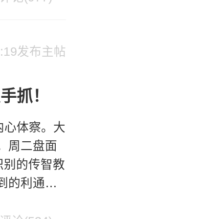
 16:19发布主帖
双手抓！
内心体察。大
。周二盘面
识别的传智教
到的利通电
键是这些都