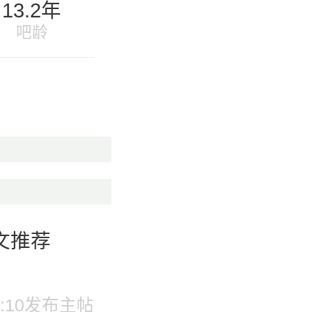
13.2年
吧龄
文推荐
 19:10发布主帖