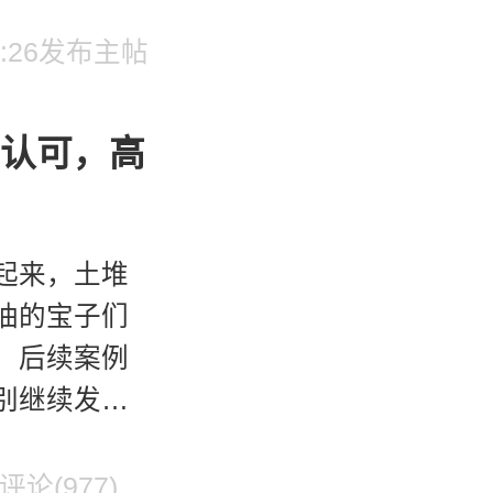
 17:26发布主帖
获认可，高
起来，土堆
油的宝子们
！后续案例
别继续发
振昨天公开
评论(977)