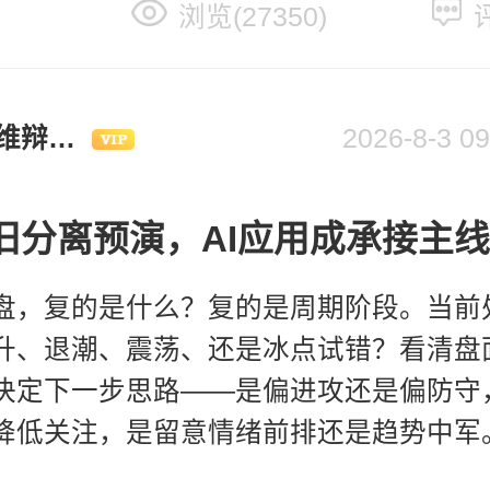
浏览(27350)
评
多维辩证交易体系
2026-8-3
新旧分离预演，AI应用成承接主线
盘，复的是什么？复的是周期阶段。当前
升、退潮、震荡、还是冰点试错？看清盘
决定下一步思路——是偏进攻还是偏防守
降低关注，是留意情绪前排还是趋势中军
回答三个问题：一、指数在这个位置，对