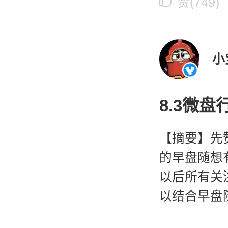
是
赞(749)
8.3微
【摘要】先
的早盘随想
以后所有关
以结合早盘
喜欢直播的