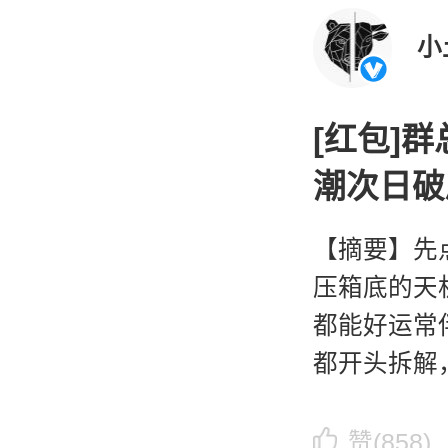
[红包]
潮次日破
【摘要】先
压箱底的天
都能好运常
都开头拆解
力：本周一
区分享完航
赞(858)