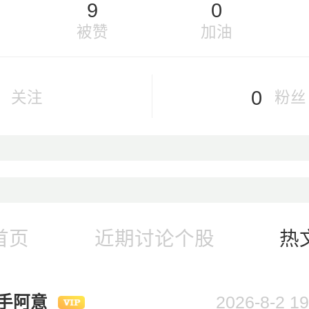
9
0
被赞
加油
0
关注
粉丝
首页
近期讨论个股
热
手阿意
2026-8-2