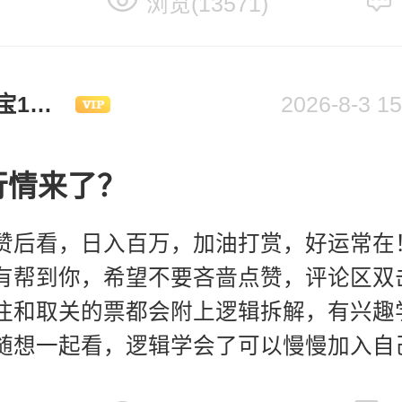
浏览(13571)
小宝1105
2026-8-3
盘行情来了？
赞后看，日入百万，加油打赏，好运常在
有帮到你，希望不要吝啬点赞，评论区双击
注和取关的票都会附上逻辑拆解，有兴趣
随想一起看，逻辑学会了可以慢慢加入自
兄弟可以多点点催播啦，回头平台安排直