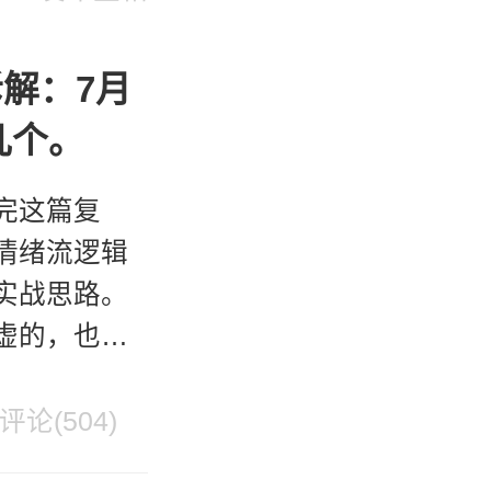
解：7月
几个。
完这篇复
情绪流逻辑
实战思路。
虚的，也不
走来，我每
评论(504)