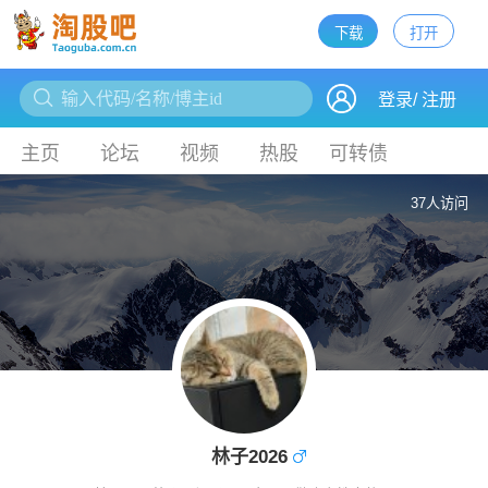
下载
打开
下载
登录
/
注册
主页
论坛
视频
热股
可转债
37人访问
林子2026