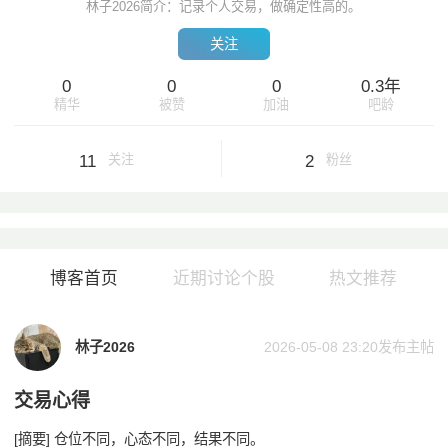
林子2026简介：记录个人交易，做确定性高的。
关注
0
0
0
0.3年
精华
被赞
加油
吧龄
11
2
关注
粉丝
博客首页
近期讨论个股
热文推荐
林子2026
2026-05-08 23:20
发布主帖
交易心得
[摘要] 仓位不同，心态不同，结果不同。