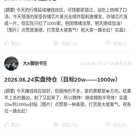
[摘要] 今天的行情延续赚钱效应，可惜都是错过，没吃上肉喝了口
汤，今天领涨的是受存储芯片美光业绩炸裂刺激爆发，存储芯片涨
成一片，但实际只红了1000家，抱团情绪浓厚，明天继续加油！
［图片］点赞是美德，打赏是大佬客气！祝大家一路长虹！实盘20w
到1000w封贴￼
赞(0)
浏览(72)
评论(1)
大A御剑书生
2026-06-24 17:04
发布主帖
2026.06.24实盘持仓（目标20w——1000w）
[摘要] 今天赚钱效应挺好，但我挣的不多，拿的票都是💎方向，结果
早上杀的最凶，割了又起来了，所以微挣！继续拥抱半导体！实盘
20w到1000w封贴￼［图片］点赞是一种美德，打赏是大佬客气，祝各
位一路长虹！
赞(0)
浏览(75)
评论(0)