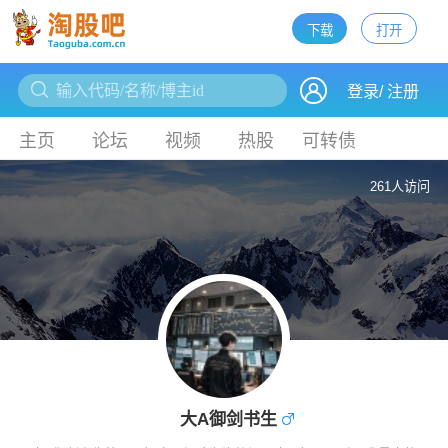
下载
打开
下载
登录
/
注册
主页
论坛
视频
热股
可转债
261人访问
大A御剑书生