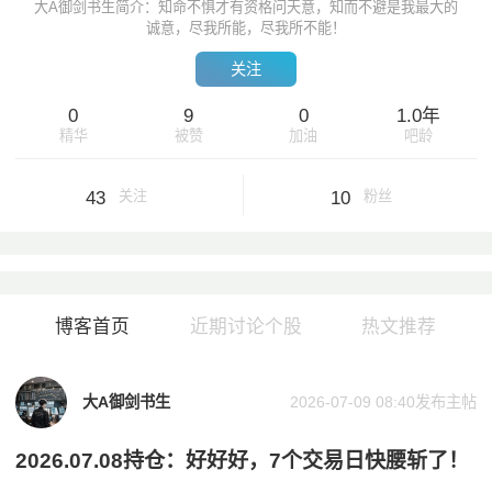
大A御剑书生简介：知命不惧才有资格问天意，知而不避是我最大的
诚意，尽我所能，尽我所不能！
关注
0
9
0
1.0年
精华
被赞
加油
吧龄
43
10
关注
粉丝
博客首页
近期讨论个股
热文推荐
大A御剑书生
2026-07-09 08:40
发布主帖
2026.07.08持仓：好好好，7个交易日快腰斩了！