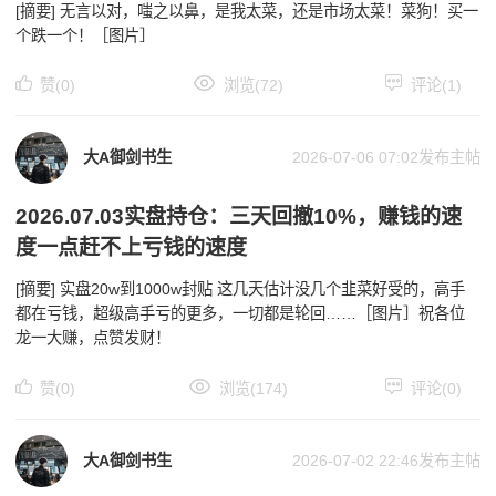
[摘要] 无言以对，嗤之以鼻，是我太菜，还是市场太菜！菜狗！买一
个跌一个！［图片］
赞(0)
浏览(72)
评论(1)
大A御剑书生
2026-07-06 07:02
发布主帖
2026.07.03实盘持仓：三天回撤10%，赚钱的速
度一点赶不上亏钱的速度
[摘要] 实盘20w到1000w封贴￼ 这几天估计没几个韭菜好受的，高手
都在亏钱，超级高手亏的更多，一切都是轮回……［图片］祝各位
龙一大赚，点赞发财！
赞(0)
浏览(174)
评论(0)
大A御剑书生
2026-07-02 22:46
发布主帖