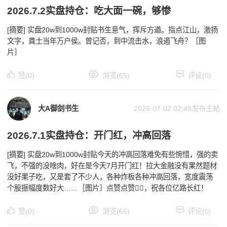
2026.7.2实盘持仓：吃大面一碗，够惨
[摘要] 实盘20w到1000w封贴￼书生意气，挥斥方遒。指点江山，激扬
文字，粪土当年万户侯。曾记否，到中流击水，浪遏飞舟？［图
片］
赞(0)
浏览(65)
评论(0)
大A御剑书生
2026-07-02 02:48
发布主帖
2026.7.1实盘持仓：开门红，冲高回落
[摘要] 实盘20w到1000w封贴￼今天的冲高回落难免有些惋惜，强的卖
飞，不强的没啥肉，好在是今天7月开门红！拉大金融没有果然题材
没好果子吃，又是套了不少人，各种炸板各种冲高回落，宽度震荡
个股振幅度数好大……［图片］点赞点赞👍🏻，祝各位亿路长红！
赞(0)
浏览(66)
评论(0)