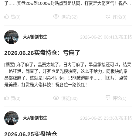
了……实盘20w到1000w封贴￼点赞是认同，打赏是大佬客气！祝各位
亿路长红！
赞(0)
浏览(52)
评论(0)
大A御剑书生
2026-06-29 08:41
发布主帖
2026.06.26实盘持仓：亏麻了
[摘要] 麻了麻了，晶赛太坑了，日内亏麻了，早盘承接还可以，结果
一路狂泄，简直了，好歹也是光模块啊，这么不给力，同板块的泰
晶都涨麻了，这就是同命不同运，只能被迫躺平……［图片］点赞
是美德，打赏是大佬科技！祝各位一路长红！
赞(0)
浏览(80)
评论(1)
大A御剑书生
2026-06-25 23:36
发布主帖
2026.06.25实盘持仓