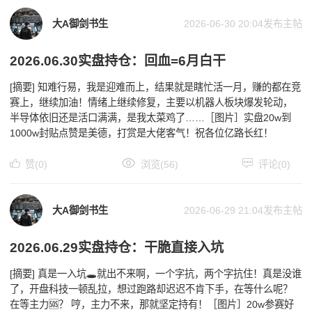
大A御剑书生
2026-06-30 20:04
发布主帖
2026.06.30实盘持仓：回血=6月白干
[摘要] 知难行易，我是迎难而上，结果就是瞎忙活一月，赚的都在竞
赛上，继续加油！情绪上继续修复，主要以机器人板块爆发轮动，
半导体依旧还是活口满满，是我太菜鸡了……［图片］实盘20w到
1000w封贴￼点赞是美德，打赏是大佬客气！祝各位亿路长红！
赞(0)
浏览(56)
评论(0)
大A御剑书生
2026-06-29 21:04
发布主帖
2026.06.29实盘持仓：干脆直接入坑
[摘要] 真是一入坑🕳就出不来啊，一个字抗，两个字抗住！真是没谁
了，开盘科技一顿乱拉，想过跑路却迟迟不肯下手，在等什么呢？
在等主力🆘？ 哼，主力不来，那就坚定持有！［图片］20w参赛好