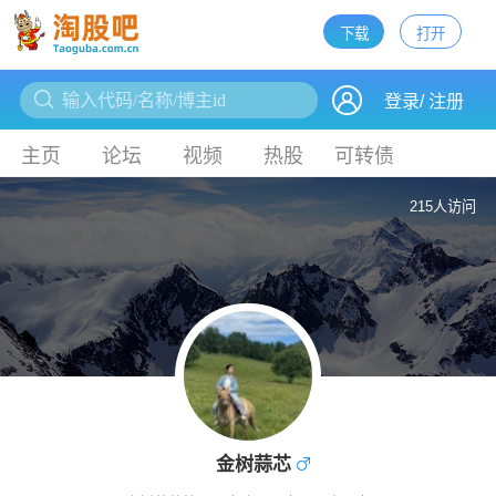
下载
打开
下载
登录
/
注册
主页
论坛
视频
热股
可转债
215人访问
金树蒜芯