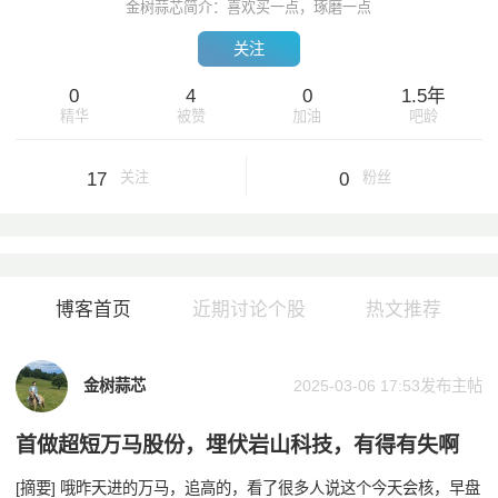
金树蒜芯简介：喜欢买一点，琢磨一点
关注
0
4
0
1.5年
精华
被赞
加油
吧龄
17
0
关注
粉丝
博客首页
近期讨论个股
热文推荐
金树蒜芯
2025-03-06 17:53
发布主帖
首做超短万马股份，埋伏岩山科技，有得有失啊
[摘要] 哦昨天进的万马，追高的，看了很多人说这个今天会核，早盘