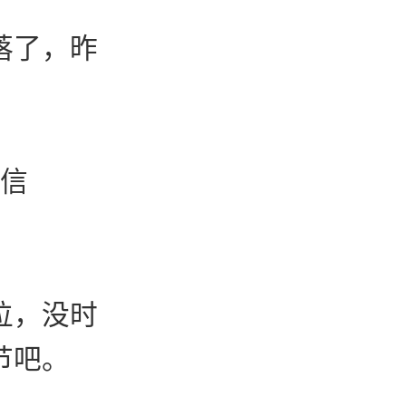
落了，昨
s信
位，没时
节吧。