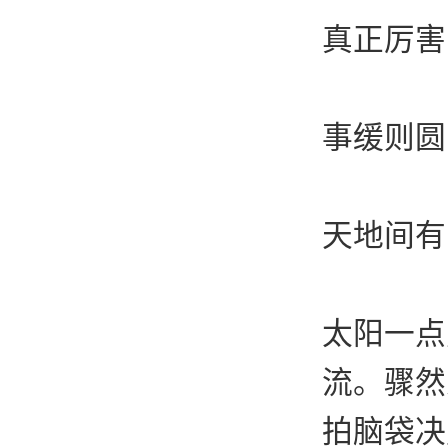
真正厉害
事缓则圆
天地间有
太阳一点
流。骤然
拍脑袋决