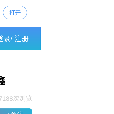
打开
下载
登录
/
注册
债
鑫
7188
次浏览