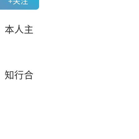
+关注
，本人主
、知行合
！