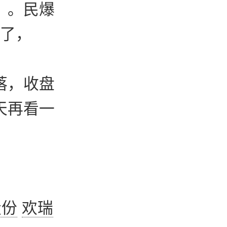
。。民爆
s了，
落，收盘
天再看一
股份
欢瑞