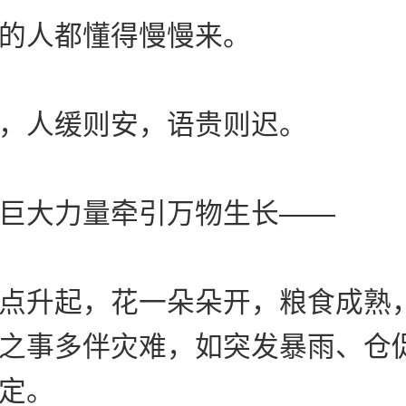
的人都懂得慢慢来。
，人缓则安，语贵则迟。
巨大力量牵引万物生长——
点升起，花一朵朵开，粮食成熟
之事多伴灾难，如突发暴雨、仓
定。