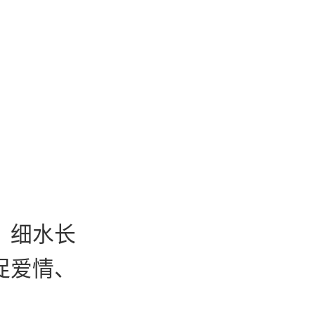
，细水长
促爱情、