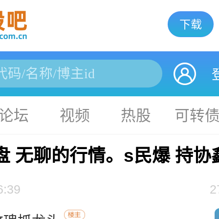
下载
论坛
视频
热股
可转
复盘 无聊的行情。s民爆 持协
6:39
2