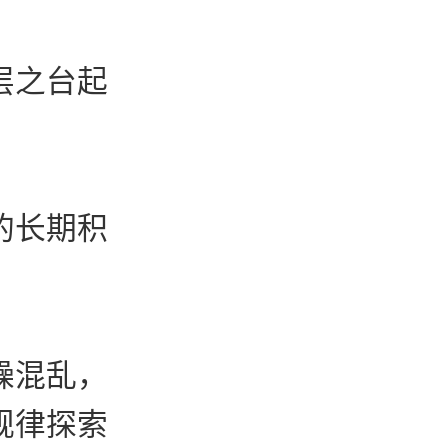
层之台起
的长期积
躁混乱，
规律探索