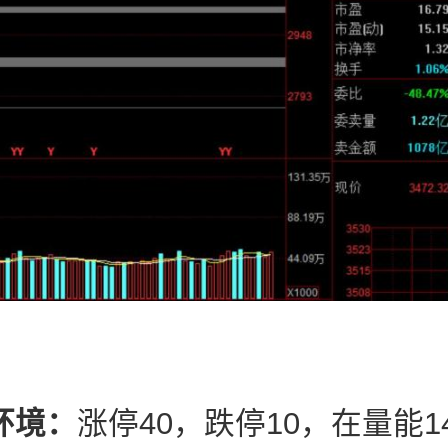
环境：
涨停40，跌停10，在量能14