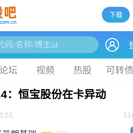
下载
论坛
视频
热股
可转
7.4：恒宝股份在卡异动
3:51
11