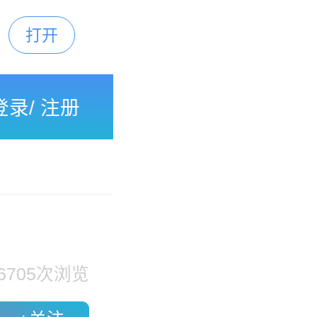
打开
下载
登录
/
注册
债
6705
次浏览