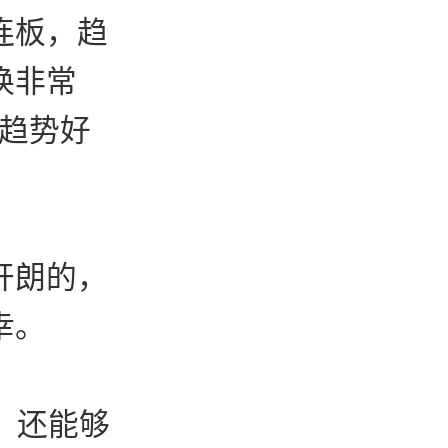
连板，趋
换非常
天趋势好
开朗的，
幸。
，还能够