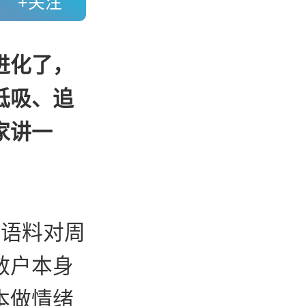
+关注
进化了，
低吸、追
家讲一
化语料对周
散户本身
本做情绪