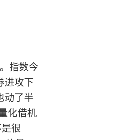
亿。指数今
券进攻下
也动了半
，量化借机
不是很