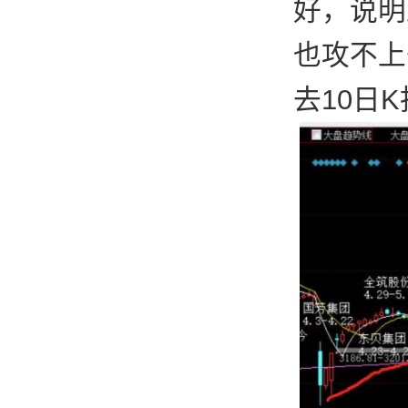
好，说明
也攻不上
去10日