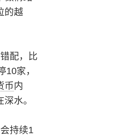
拉的越
的错配，比
停10家，
货币
内
在深水。
会持续1