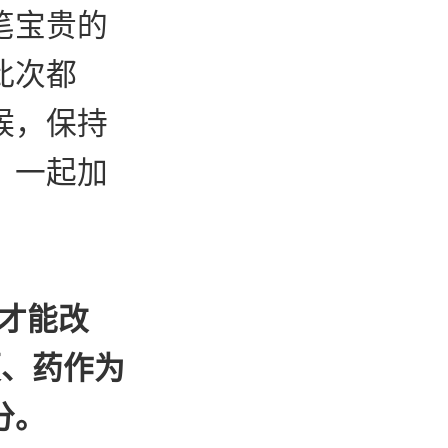
笔宝贵的
此次都
候，保持
，一起加
能才能改
硬、药作为
分。