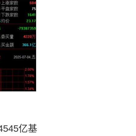
545亿基