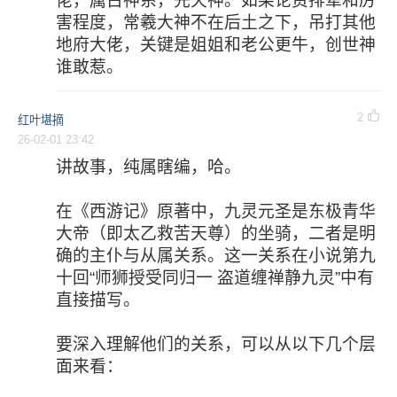
佬，属古神系，先天神。如果论资排辈和厉
害程度，常羲大神不在后土之下，吊打其他
地府大佬，关键是姐姐和老公更牛，创世神
谁敢惹。
2
红叶堪摘
26-02-01 23:42
讲故事，纯属瞎编，哈。
在《西游记》原著中，九灵元圣是东极青华
大帝（即太乙救苦天尊）的坐骑，二者是明
确的主仆与从属关系。这一关系在小说第九
十回“师狮授受同归一 盗道缠禅静九灵”中有
直接描写。
要深入理解他们的关系，可以从以下几个层
面来看：