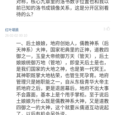
对称，核心九章里的洛书数字位置也和我以
前已知的洛书成镜像关系，这是分开区别看
待的么？
3
红叶堪摘
26-02-02 00:10
一、后土娘娘，地府创始人，儒教神系（后
天神系）大神，国家祀典里的正神，道教四
御之一，玉皇大帝统御万天（管天），后土
娘娘统御万地（管地），即皇天后土是也，
是我们国家的大地之神，也是第一代冥王。
其神职既掌大地枯荣，也管生死孕育。地府
管理只是她职能之一，自从东极青华大帝主
抓地府之后，更是退居幕后，地府不出大事
不会露面，基本上是个甩手掌柜。至于说后
土娘娘为什么既是儒教神系大神，又是道教
四御之一的大神，这个就要从儒道互动说起
了，以后有机会另外说。