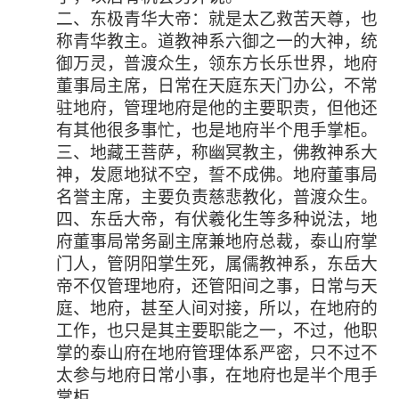
二、东极青华大帝：就是太乙救苦天尊，也
称青华教主。道教神系六御之一的大神，统
御万灵，普渡众生，领东方长乐世界，地府
董事局主席，日常在天庭东天门办公，不常
驻地府，管理地府是他的主要职责，但他还
有其他很多事忙，也是地府半个甩手掌柜。
三、地藏王菩萨，称幽冥教主，佛教神系大
神，发愿地狱不空，誓不成佛。地府董事局
名誉主席，主要负责慈悲教化，普渡众生。
四、东岳大帝，有伏羲化生等多种说法，地
府董事局常务副主席兼地府总裁，泰山府掌
门人，管阴阳掌生死，属儒教神系，东岳大
帝不仅管理地府，还管阳间之事，日常与天
庭、地府，甚至人间对接，所以，在地府的
工作，也只是其主要职能之一，不过，他职
掌的泰山府在地府管理体系严密，只不过不
太参与地府日常小事，在地府也是半个甩手
掌柜。