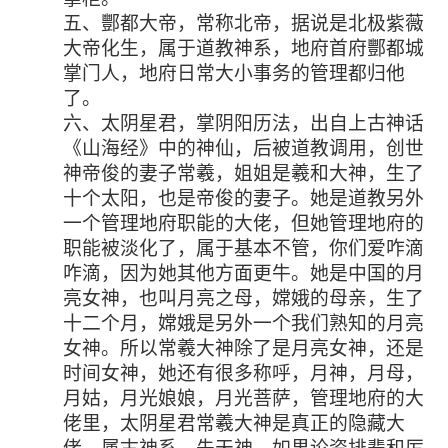
五、酆都大帝，常称北帝，据说是北极紫薇
大帝化生，属于道教神系，地府首府酆都城
掌门人，地府日常大小事务的管理都归他
了。
六、太阴星君，掌阴阳历法，出自上古神话
《山海经》中的神仙，后被道教调用，创世
神帝俊的妻子常羲，姐姐是羲和大神，生了
十个太阳，也是帝俊的妻子。她是道教另外
一个管理地府职能的大佬，但她管理地府的
职能被淡化了，属于基本不管，你们爱咋滴
咋滴，因为她其他方面更牛。她是中国的月
亮女神，也叫月亮之母，嫦娥的母亲，生了
十二个月，嫦娥是另外一个我们熟知的月亮
女神。所以常羲大神除了是月亮女神，还是
时间女神，她还有很多称呼，月神，月母，
月姑，月光娘娘，月光菩萨，管理地府的大
佬里，太阴星君常羲大神是真正的隐藏大