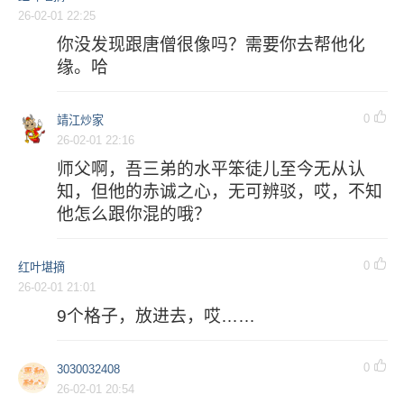
26-02-01 22:25
你没发现跟唐僧很像吗？需要你去帮他化
缘。哈
0
靖江炒家
26-02-01 22:16
师父啊，吾三弟的水平笨徒儿至今无从认
知，但他的赤诚之心，无可辨驳，哎，不知
他怎么跟你混的哦？
0
红叶堪摘
26-02-01 21:01
9个格子，放进去，哎……
0
3030032408
26-02-01 20:54