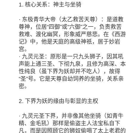
1. 核心关系：神主与坐骑
· 东极青华大帝（太乙救苦天尊）：是道教
尊神，位居“四御”或“六御”之一，负责救苦
救难、渡化幽冥，形象威严慈悲。在《西游
记》中，他是天庭的高级神祇，居于妙岩
宫。
· 九灵元圣：原形是一只九头狮子，因其吼
声能上通三圣、下彻九泉，且修为高深、本
性纯良（虽下界为妖却并不吃人），故得
“圣”号。它是天尊自幼饲养的坐骑，关系亲
密。
2. 下界为妖的缘由与彰显的主权
· 九灵元圣下界，并非像其他坐骑（如青牛
精、金毛犼）那样是偷盗主人法宝私自下
凡，而是因照顾它的狮奴偷喝了太上老君的