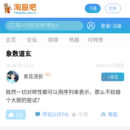
下载
打开
下载
登录
/
注册
主页
论坛
视频
热股
可转债
象数道玄
25-06-28 21:17
1045715
次浏览
青花须折
+关注
既然一切对称性都可以用序列来表示，那么不妨做
个大胆的尝试？
评论(
11574
)
收藏
收起
102