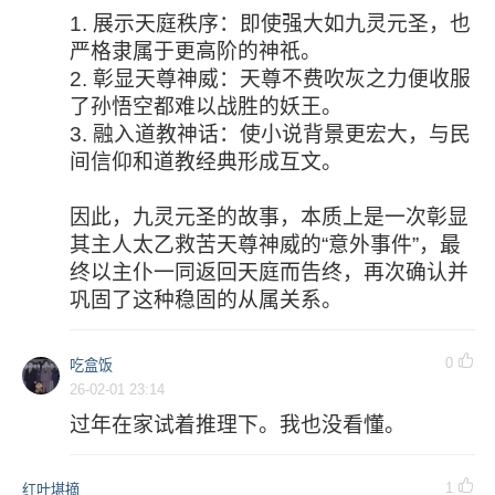
1. 展示天庭秩序：即使强大如九灵元圣，也
严格隶属于更高阶的神祇。
2. 彰显天尊神威：天尊不费吹灰之力便收服
了孙悟空都难以战胜的妖王。
3. 融入道教神话：使小说背景更宏大，与民
间信仰和道教经典形成互文。
因此，九灵元圣的故事，本质上是一次彰显
其主人太乙救苦天尊神威的“意外事件”，最
终以主仆一同返回天庭而告终，再次确认并
巩固了这种稳固的从属关系。
0
吃盒饭
26-02-01 23:14
过年在家试着推理下。我也没看懂。
1
红叶堪摘