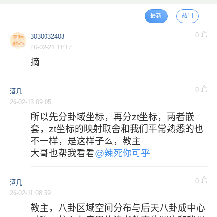
最新
热门
0
3030032408
26-02-21 11:17
摘
0
酒几
26-02-13 09:05
所以先分卦域坐标，再分zt坐标，两者嵌
套，zt坐标的映射取舍和我们平常熟悉的也
不一样，是这样子么，教主
大哥也帮我看看
@辣死你可乎
0
酒几
26-02-11 08:59
教主，八卦区域空间分布与后天八卦成中心