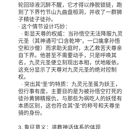
轮回琼液沉醉不醒，它才得以挣脱锁链，跑
到了下界竹节山九曲盘桓洞，并收了一群狮
子精徒子徒孙。
· 这个情节设计巧妙：
· 彰显天尊的权威：当孙悟空无法降服九灵
元圣（其神通可“口含乾坤”，一口擒拿孙悟
空和沙僧）而求助天庭时，太乙救苦天尊亲
自下界。他甚至不需要动手，只是呼唤其
名，九灵元圣便立刻现出本相，伏地皈依。
这充分显示了天尊对九灵元圣的绝对控制
权。
· 突出其“圣”的特质：九灵元圣虽为妖王，
但行事有度，主要目的是为被孙悟空打死的
徒孙黄狮精报仇，与那些为祸吃人的妖怪有
本质区别，这也符合其“圣”的称号和天尊坐
骑的身份。
3. 象征意义：道教神话体系的体现