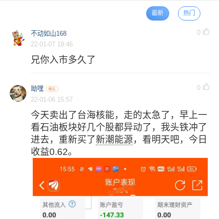
最新
热门
0
不动如山168
22-01-07 19:46
兄你入市多久了
0
呦嘿
22-01-06 15:57
今天卖出了台海核能，走的太急了，早上一
看石油板块好几个股都异动了，我头铁冲了
进去，重新买了
新潮能源
，看明天吧，今日
收益0.62。