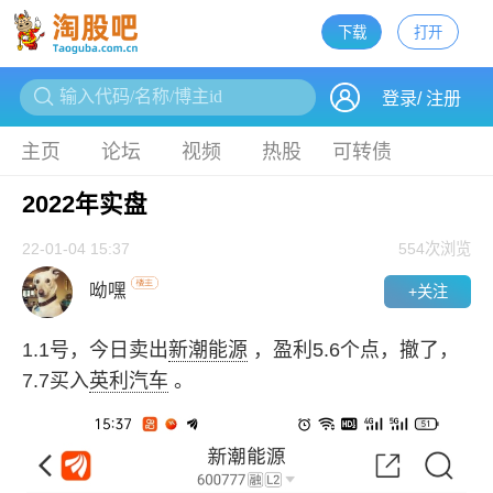
下载
打开
下载
登录
/
注册
主页
论坛
视频
热股
可转债
2022年实盘
22-01-04 15:37
554
次浏览
呦嘿
+关注
1.1号，今日卖出
新潮能源
，盈利5.6个点，撤了，
7.7买入
英利汽车
。